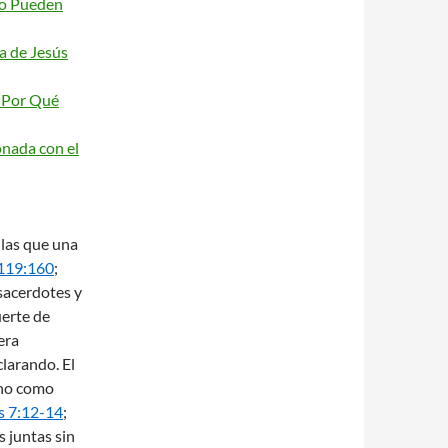
No Pueden
a de Jesús
— Por Qué
onada con el
 las que una
119:160
;
 sacerdotes y
uerte de
era
larando. El
sino como
s 7:12-14
;
s juntas sin