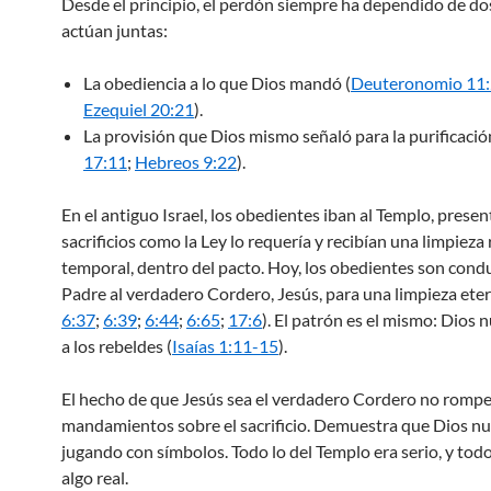
Desde el principio, el perdón siempre ha dependido de do
actúan juntas:
La obediencia a lo que Dios mandó (
Deuteronomio 11
Ezequiel 20:21
).
La provisión que Dios mismo señaló para la purificació
17:11
;
Hebreos 9:22
).
En el antiguo Israel, los obedientes iban al Templo, prese
sacrificios como la Ley lo requería y recibían una limpieza 
temporal, dentro del pacto. Hoy, los obedientes son condu
Padre al verdadero Cordero, Jesús, para una limpieza eter
6:37
;
6:39
;
6:44
;
6:65
;
17:6
). El patrón es el mismo: Dios 
a los rebeldes (
Isaías 1:11-15
).
El hecho de que Jesús sea el verdadero Cordero no rompe
mandamientos sobre el sacrificio. Demuestra que Dios n
jugando con símbolos. Todo lo del Templo era serio, y tod
algo real.