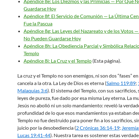
Apéndice 8e: Los Diezmos y las Primicias — Por Qué 
Guardarse Hoy
Apéndice 8f: El Servicio de Comunión — La Última Cen
Fue la Pascua
Apéndice 8g: Las Leyes del Nazareato y de los Votos 
No Pueden Guardarse Hoy
Apéndice 8h: La Obediencia Parcial y Simbólica Relaci
Templo
Apéndice 8i: La Cruz y el Templo
(Esta página).
La cruz y el Templo no son enemigos, ni son dos “fases” en
cancela a la otra. La Ley de Dios es eterna (
Salmo 119:89
;
Malaquías 3:6
). El sistema del Templo, con sus sacrificios,
leyes de pureza, fue dado por esa misma Ley eterna. La m
Jesús no abolió ni un solo mandamiento: reveló la verdad
profundidad de lo que esos mandamientos ya estaban dec
Templo no fue destruido para poner fin a los sacrificios, 
juicio por la desobediencia (
2 Crónicas 36:14-19
;
Jeremía
Lucas 19:41-44
). Nuestra tarea es sostener estas verdade