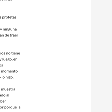
s profetas
ay ninguna
án de traer
ios no tiene
 y luego, en
os
smo momento
 lo hizo.
z muestra
ado al
eber
gor porque la