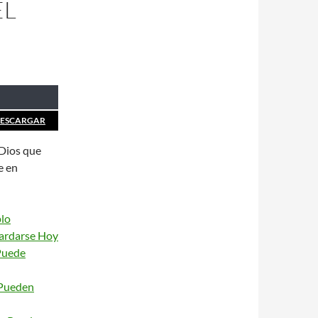
EL
ESCARGAR
 Dios que
e en
plo
uardarse Hoy
 Puede
 Pueden