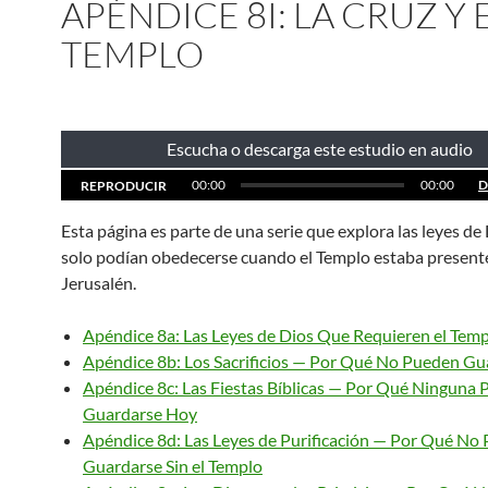
APÉNDICE 8I: LA CRUZ Y 
TEMPLO
Escucha o descarga este estudio en audio
00:00
00:00
D
REPRODUCIR
Esta página es parte de una serie que explora las leyes de
solo podían obedecerse cuando el Templo estaba present
Jerusalén.
Apéndice 8a: Las Leyes de Dios Que Requieren el Tem
Apéndice 8b: Los Sacrificios — Por Qué No Pueden G
Apéndice 8c: Las Fiestas Bíblicas — Por Qué Ninguna
Guardarse Hoy
Apéndice 8d: Las Leyes de Purificación — Por Qué No
Guardarse Sin el Templo