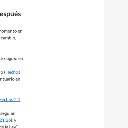
después
o momento en
n cambio,
icio siguió en
o (
Hechos
antuario en
Hechos 2:1
;
 seguían
21:26
), y
de la Ley”