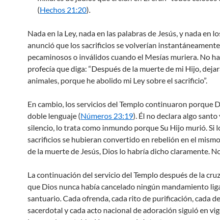
(
Hechos 21:20
).
Nada en la Ley, nada en las palabras de Jesús, y nada en lo
anunció que los sacrificios se volverían instantáneamente
pecaminosos o inválidos cuando el Mesías muriera. No h
profecía que diga: “Después de la muerte de mi Hijo, dejar
animales, porque he abolido mi Ley sobre el sacrificio”.
En cambio, los servicios del Templo continuaron porque D
doble lenguaje (
Números 23:19
). Él no declara algo santo
silencio, lo trata como inmundo porque Su Hijo murió. Si l
sacrificios se hubieran convertido en rebelión en el mi
de la muerte de Jesús, Dios lo habría dicho claramente. No
La continuación del servicio del Templo después de la cru
que Dios nunca había cancelado ningún mandamiento lig
santuario. Cada ofrenda, cada rito de purificación, cada d
sacerdotal y cada acto nacional de adoración siguió en vi