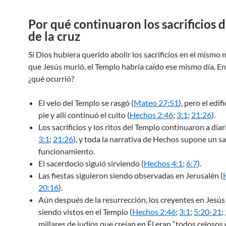
Por qué continuaron los sacrificios 
de la cruz
Si Dios hubiera querido abolir los sacrificios en el mism
que Jesús murió, el Templo habría caído ese mismo día. E
¿qué ocurrió?
El velo del Templo se rasgó (
Mateo 27:51
), pero el edif
pie y allí continuó el culto (
Hechos 2:46
;
3:1
;
21:26
).
Los sacrificios y los ritos del Templo continuaron a diari
3:1
;
21:26
), y toda la narrativa de Hechos supone un s
funcionamiento.
El sacerdocio siguió sirviendo (
Hechos 4:1
;
6:7
).
Las fiestas siguieron siendo observadas en Jerusalén (
20:16
).
Aún después de la resurrección, los creyentes en Jesús
siendo vistos en el Templo (
Hechos 2:46
;
3:1
;
5:20-21
;
millares de judíos que creían en Él eran “todos celosos 