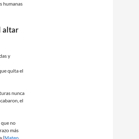
eas humanas
 altar
das y
ue quita el
ituras nunca
acabaron, el
e que no
 trazo más
a (
Mateo