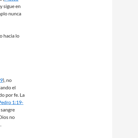
Ley sigue en
emplo nunca
o hacia lo
29
), no
rando el
do por fe. La
Pedro 1:19-
a sangre
 Dios no
.