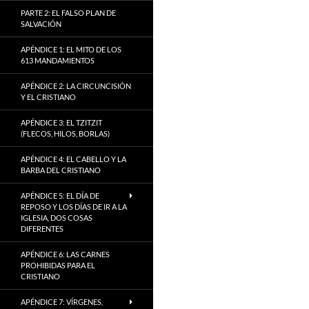
PARTE 2: EL FALSO PLAN DE
SALVACIÓN
APÉNDICE 1: EL MITO DE LOS
613 MANDAMIENTOS
APÉNDICE 2: LA CIRCUNCISIÓN
Y EL CRISTIANO
APÉNDICE 3: EL TZITZIT
(FLECOS, HILOS, BORLAS)
APÉNDICE 4: EL CABELLO Y LA
BARBA DEL CRISTIANO
APÉNDICE 5: EL DÍA DE
REPOSO Y LOS DÍAS DE IR A LA
IGLESIA, DOS COSAS
DIFERENTES
APÉNDICE 6: LAS CARNES
PROHIBIDAS PARA EL
CRISTIANO
APÉNDICE 7: VÍRGENES,