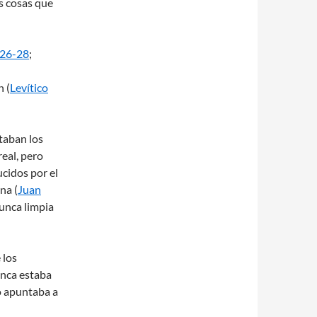
s cosas que
:26-28
;
n (
Levítico
ntaban los
real, pero
cidos por el
na (
Juan
nunca limpia
 los
unca estaba
o apuntaba a