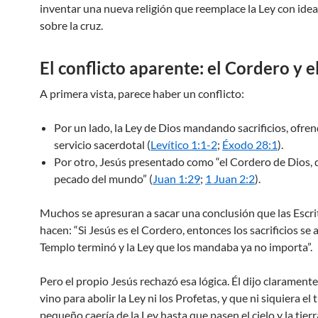
inventar una nueva religión que reemplace la Ley con id
sobre la cruz.
El conflicto aparente: el Cordero y el
A primera vista, parece haber un conflicto:
Por un lado, la Ley de Dios mandando sacrificios, ofren
servicio sacerdotal (
Levítico 1:1-2
;
Éxodo 28:1
).
Por otro, Jesús presentado como “el Cordero de Dios, q
pecado del mundo” (
Juan 1:29
;
1 Juan 2:2
).
Muchos se apresuran a sacar una conclusión que las Escr
hacen: “Si Jesús es el Cordero, entonces los sacrificios se 
Templo terminó y la Ley que los mandaba ya no importa”.
Pero el propio Jesús rechazó esa lógica. Él dijo clarament
vino para abolir la Ley ni los Profetas, y que ni siquiera el
pequeño caería de la Ley hasta que pasen el cielo y la tierr