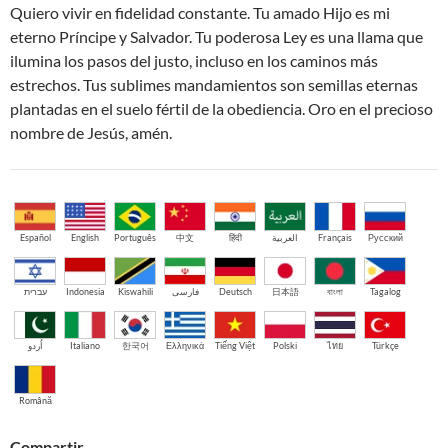
Quiero vivir en fidelidad constante. Tu amado Hijo es mi
eterno Príncipe y Salvador. Tu poderosa Ley es una llama que
ilumina los pasos del justo, incluso en los caminos más
estrechos. Tus sublimes mandamientos son semillas eternas
plantadas en el suelo fértil de la obediencia. Oro en el precioso
nombre de Jesús, amén.
Español
English
Português
中文
हिंदी
العربية
Français
Русский
עברית
Indonesia
Kiswahili
فارسی
Deutsch
日本語
বাংলা
Tagalog
اُردو
Italiano
한국어
Ελληνικά
Tiếng Việt
Polski
ไทย
Türkçe
Română
Compartir