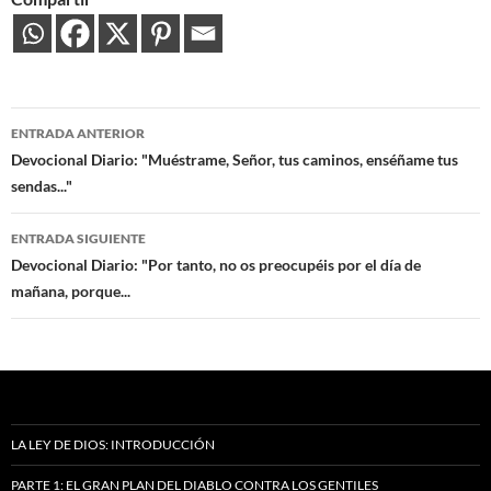
Navegación
ENTRADA ANTERIOR
de
Devocional Diario: "Muéstrame, Señor, tus caminos, enséñame tus
sendas..."
entradas
ENTRADA SIGUIENTE
Devocional Diario: "Por tanto, no os preocupéis por el día de
mañana, porque...
LA LEY DE DIOS: INTRODUCCIÓN
PARTE 1: EL GRAN PLAN DEL DIABLO CONTRA LOS GENTILES