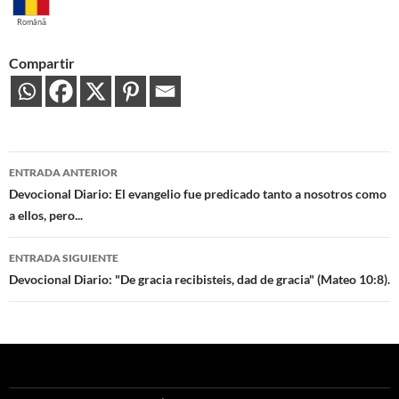
Română
Compartir
Navegación
ENTRADA ANTERIOR
de
Devocional Diario: El evangelio fue predicado tanto a nosotros como
a ellos, pero...
entradas
ENTRADA SIGUIENTE
Devocional Diario: "De gracia recibisteis, dad de gracia" (Mateo 10:8).