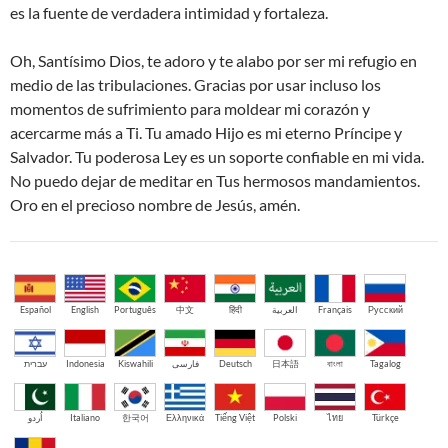
es la fuente de verdadera intimidad y fortaleza.
Oh, Santísimo Dios, te adoro y te alabo por ser mi refugio en
medio de las tribulaciones. Gracias por usar incluso los
momentos de sufrimiento para moldear mi corazón y
acercarme más a Ti. Tu amado Hijo es mi eterno Príncipe y
Salvador. Tu poderosa Ley es un soporte confiable en mi vida.
No puedo dejar de meditar en Tus hermosos mandamientos.
Oro en el precioso nombre de Jesús, amén.
Español
English
Português
中文
हिंदी
العربية
Français
Русский
עברית
Indonesia
Kiswahili
فارسی
Deutsch
日本語
বাংলা
Tagalog
اُردو
Italiano
한국어
Ελληνικά
Tiếng Việt
Polski
ไทย
Türkçe