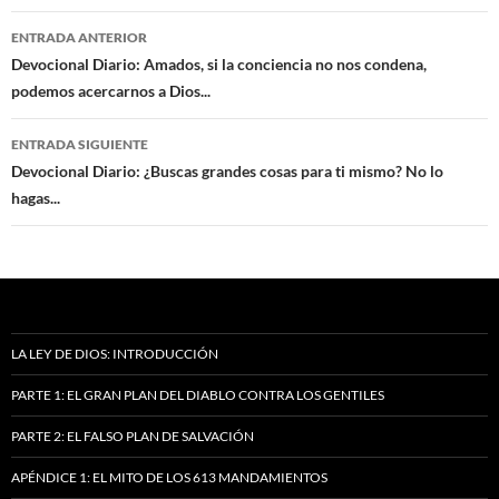
Navegación
ENTRADA ANTERIOR
de
Devocional Diario: Amados, si la conciencia no nos condena,
podemos acercarnos a Dios...
entradas
ENTRADA SIGUIENTE
Devocional Diario: ¿Buscas grandes cosas para ti mismo? No lo
hagas...
LA LEY DE DIOS: INTRODUCCIÓN
PARTE 1: EL GRAN PLAN DEL DIABLO CONTRA LOS GENTILES
PARTE 2: EL FALSO PLAN DE SALVACIÓN
APÉNDICE 1: EL MITO DE LOS 613 MANDAMIENTOS