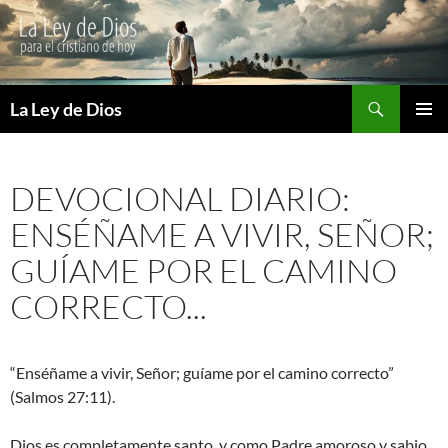
Buscar
La Ley de Dios
SALTAR
MENÚ
AL
PRINCI
CONTENIDO
DEVOCIONAL DIARIO:
ENSÉÑAME A VIVIR, SEÑOR;
GUÍAME POR EL CAMINO
CORRECTO...
“Enséñame a vivir, Señor; guíame por el camino correcto”
(Salmos 27:11).
Dios es completamente santo, y como Padre amoroso y sabio,