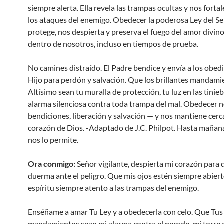
siempre alerta. Ella revela las trampas ocultas y nos forta
los ataques del enemigo. Obedecer la poderosa Ley del S
protege, nos despierta y preserva el fuego del amor divi
dentro de nosotros, incluso en tiempos de prueba.
No camines distraído. El Padre bendice y envía a los obedi
Hijo para perdón y salvación. Que los brillantes mandami
Altísimo sean tu muralla de protección, tu luz en las tinieb
alarma silenciosa contra toda trampa del mal. Obedecer n
bendiciones, liberación y salvación — y nos mantiene cerc
corazón de Dios. -Adaptado de J.C. Philpot. Hasta mañana,
nos lo permite.
Ora conmigo:
Señor vigilante, despierta mi corazón para
duerma ante el peligro. Que mis ojos estén siempre abiert
espíritu siempre atento a las trampas del enemigo.
Enséñame a amar Tu Ley y a obedecerla con celo. Que Tus
mandamientos sean mi alarma contra el pecado, mi torre c