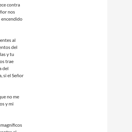
lece contra
eñor nos
no encendido
entes al
entos del
las y tu
os trae
a del
 si el Señor
 que no me
os y mi
 magníficos
ontra el