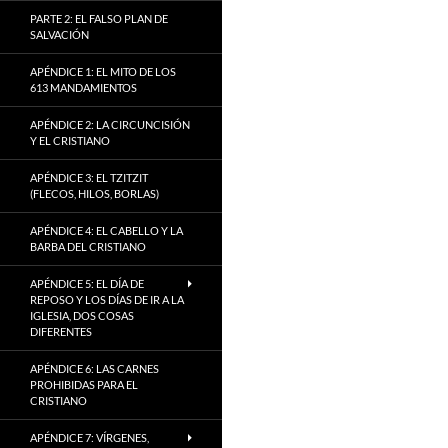
PARTE 2: EL FALSO PLAN DE
SALVACIÓN
APÉNDICE 1: EL MITO DE LOS
613 MANDAMIENTOS
APÉNDICE 2: LA CIRCUNCISIÓN
Y EL CRISTIANO
APÉNDICE 3: EL TZITZIT
(FLECOS, HILOS, BORLAS)
APÉNDICE 4: EL CABELLO Y LA
BARBA DEL CRISTIANO
APÉNDICE 5: EL DÍA DE
REPOSO Y LOS DÍAS DE IR A LA
IGLESIA, DOS COSAS
DIFERENTES
APÉNDICE 6: LAS CARNES
PROHIBIDAS PARA EL
CRISTIANO
APÉNDICE 7: VÍRGENES,