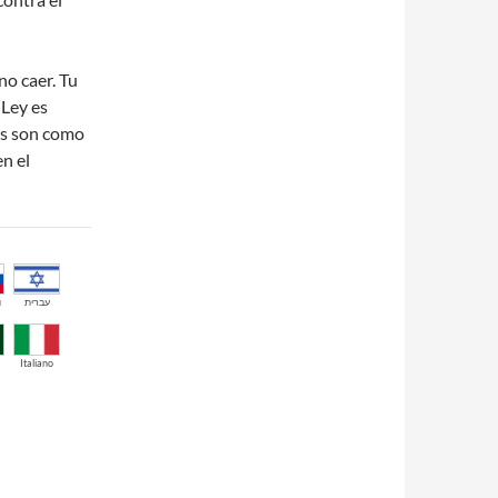
no caer. Tu
 Ley es
os son como
n el
й
עברית
Italiano