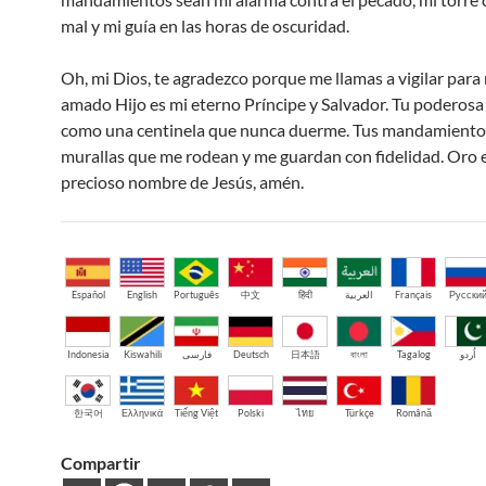
mal y mi guía en las horas de oscuridad.
Oh, mi Dios, te agradezco porque me llamas a vigilar para 
amado Hijo es mi eterno Príncipe y Salvador. Tu poderosa
como una centinela que nunca duerme. Tus mandamient
murallas que me rodean y me guardan con fidelidad. Oro e
precioso nombre de Jesús, amén.
Español
English
Português
中文
हिंदी
العربية
Français
Русски
Indonesia
Kiswahili
فارسی
Deutsch
日本語
বাংলা
Tagalog
اُردو
한국어
Ελληνικά
Tiếng Việt
Polski
ไทย
Türkçe
Română
Compartir