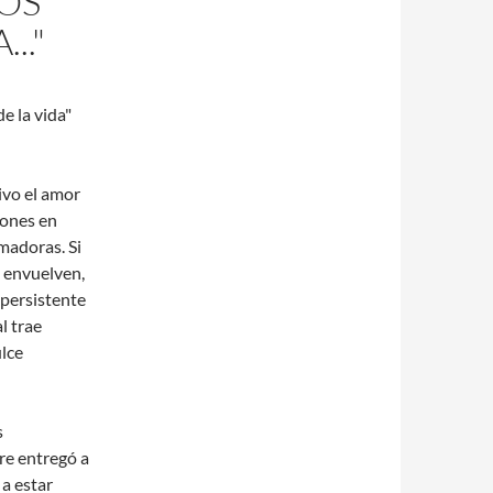
OS
.."
e la vida"
ivo el amor
iones en
madoras. Si
 envuelven,
 persistente
l trae
ulce
s
re entregó a
a estar