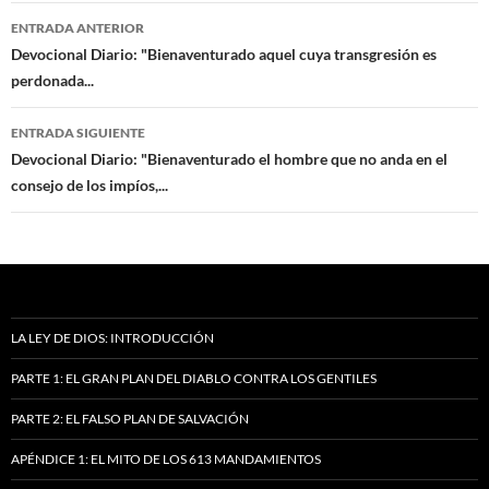
Navegación
ENTRADA ANTERIOR
de
Devocional Diario: "Bienaventurado aquel cuya transgresión es
perdonada...
entradas
ENTRADA SIGUIENTE
Devocional Diario: "Bienaventurado el hombre que no anda en el
consejo de los impíos,...
LA LEY DE DIOS: INTRODUCCIÓN
PARTE 1: EL GRAN PLAN DEL DIABLO CONTRA LOS GENTILES
PARTE 2: EL FALSO PLAN DE SALVACIÓN
APÉNDICE 1: EL MITO DE LOS 613 MANDAMIENTOS