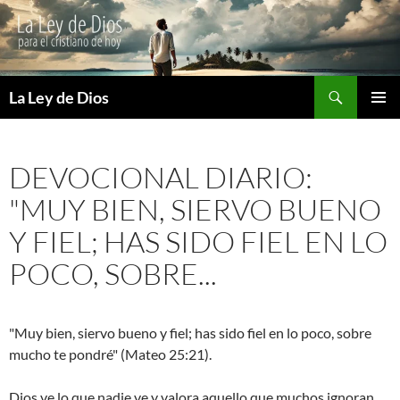
Buscar
La Ley de Dios
SALTAR
MENÚ
AL
PRINCI
CONTENIDO
DEVOCIONAL DIARIO:
"MUY BIEN, SIERVO BUENO
Y FIEL; HAS SIDO FIEL EN LO
POCO, SOBRE...
"Muy bien, siervo bueno y fiel; has sido fiel en lo poco, sobre
mucho te pondré" (Mateo 25:21).
Dios ve lo que nadie ve y valora aquello que muchos ignoran.