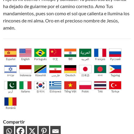
ha dejado de guiarme por el camino correcto. Amo Tus
mandamientos, pues son como el sol que calienta e ilumina los
rincones de mi alma. Oro en el precioso nombre de Jesús,
amén.
Español
English
Português
中文
हिंदी
العربية
Français
Русский
עברית
Indonesia
Kiswahili
فارسی
Deutsch
日本語
বাংলা
Tagalog
اُردو
Italiano
한국어
Ελληνικά
Tiếng Việt
Polski
ไทย
Türkçe
Română
Compartir