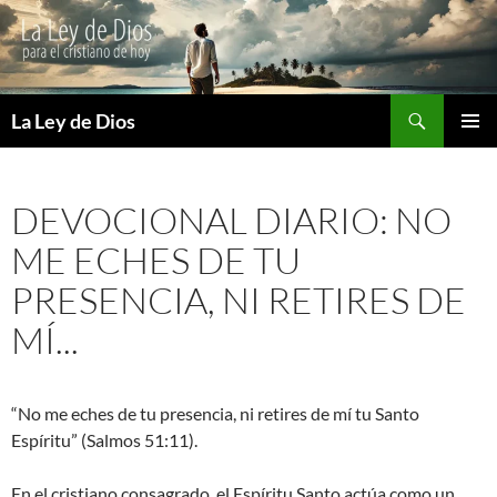
Buscar
La Ley de Dios
SALTAR
MENÚ
AL
PRINCI
CONTENIDO
DEVOCIONAL DIARIO: NO
ME ECHES DE TU
PRESENCIA, NI RETIRES DE
MÍ...
“No me eches de tu presencia, ni retires de mí tu Santo
Espíritu” (Salmos 51:11).
En el cristiano consagrado, el Espíritu Santo actúa como un