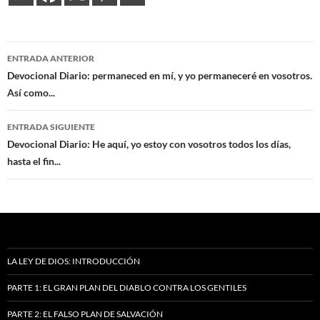
Navegación
ENTRADA ANTERIOR
de
Devocional Diario: permaneced en mí, y yo permaneceré en vosotros.
Así como...
entradas
ENTRADA SIGUIENTE
Devocional Diario: He aquí, yo estoy con vosotros todos los días,
hasta el fin...
LA LEY DE DIOS: INTRODUCCIÓN
PARTE 1: EL GRAN PLAN DEL DIABLO CONTRA LOS GENTILES
PARTE 2: EL FALSO PLAN DE SALVACIÓN