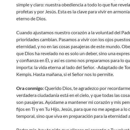
simple y claro: nuestra obediencia a todo lo que fue revel
profetas y por Jesús. Esta es la clave para vivir en armonía
eterno de Dios.
Cuando ajustamos nuestro corazón a la voluntad del Padr
prioridades cambian. Pasamos a vivir con los ojos puestos
eternidad, y no en las cosas pasajeras de este mundo. Obe
que Dios ha revelado no es solo un deber, sino una expre
y confianza en Él, y así es como nos preparamos para lo q
importa: la vida eterna al lado del Señor. -Adaptado de T
Kempis. Hasta mañana, si el Señor nos lo permite.
Ora conmigo:
Querido Dios, te agradezco por recordarm
verdadera ciudadanía está en el cielo, y que todas las cosas
son pasajeras. Ayúdame a mantener mi corazón y mis pe
fijos en Ti y en Tu Hijo, Jesús, para que no me apegue a lo 
temporal, sino que viva en preparación para la eternidad a
Padre mío, hoy te pido que alinees mi corazón a Tu volunt