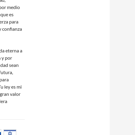
 por medio
 que es
uerza para
 confianza
da eterna a
 y por
lidad sean
futura,
 para
u ley es mi
gran valor
dera