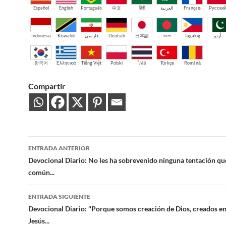
Español
English
Português
中文
हिंदी
العربية
Français
Русски
Indonesia
Kiswahili
فارسی
Deutsch
日本語
বাংলা
Tagalog
اُردو
한국어
Ελληνικά
Tiếng Việt
Polski
ไทย
Türkçe
Română
Compartir
Navegación
ENTRADA ANTERIOR
de
Devocional Diario: No les ha sobrevenido ninguna tentación qu
común...
entradas
ENTRADA SIGUIENTE
Devocional Diario: "Porque somos creación de Dios, creados en
Jesús...