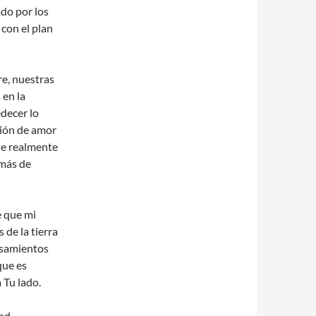
ado por los
 con el plan
e, nuestras
 en la
decer lo
sión de amor
ue realmente
omás de
e que mi
 de la tierra
nsamientos
que es
 Tu lado.
ad,