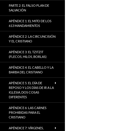
PARTE 2: EL FALSO PLAN DE
SALVACIÓN
APÉNDICE 1: EL MITO DE LOS
613 MANDAMIENTOS
APÉNDICE 2: LA CIRCUNCISIÓN
Y EL CRISTIANO
APÉNDICE 3: EL TZITZIT
(FLECOS, HILOS, BORLAS)
APÉNDICE 4: EL CABELLO Y LA
BARBA DEL CRISTIANO
APÉNDICE 5: EL DÍA DE
REPOSO Y LOS DÍAS DE IR A LA
IGLESIA, DOS COSAS
DIFERENTES
APÉNDICE 6: LAS CARNES
PROHIBIDAS PARA EL
CRISTIANO
APÉNDICE 7: VÍRGENES,