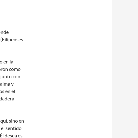
donde
(Filipenses
o en la
ieron como
 junto con
 alma y
os en el
rdadera
uí, sino en
 el sentido
Él desea es