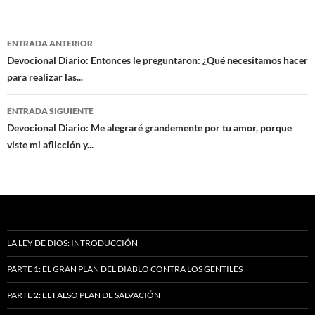
Navegación
ENTRADA ANTERIOR
de
Devocional Diario: Entonces le preguntaron: ¿Qué necesitamos hacer
para realizar las...
entradas
ENTRADA SIGUIENTE
Devocional Diario: Me alegraré grandemente por tu amor, porque
viste mi aflicción y...
LA LEY DE DIOS: INTRODUCCIÓN
PARTE 1: EL GRAN PLAN DEL DIABLO CONTRA LOS GENTILES
PARTE 2: EL FALSO PLAN DE SALVACIÓN