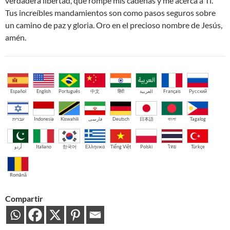
verdadera libertad, que rompe mis cadenas y me acerca a Ti.
Tus increíbles mandamientos son como pasos seguros sobre
un camino de paz y gloria. Oro en el precioso nombre de Jesús,
amén.
Español
English
Português
中文
हिंदी
العربية
Français
Русский
עברית
Indonesia
Kiswahili
فارسی
Deutsch
日本語
বাংলা
Tagalog
اُردو
Italiano
한국어
Ελληνικά
Tiếng Việt
Polski
ไทย
Türkçe
Română
Compartir