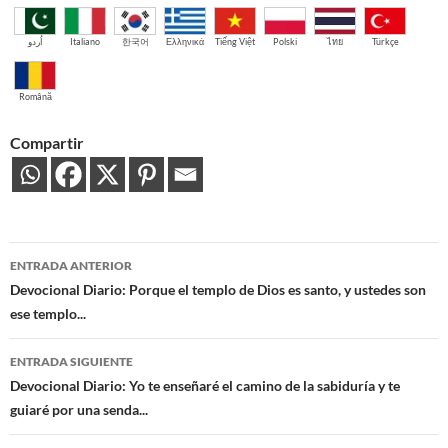
اُردو
Italiano
한국어
Ελληνικά
Tiếng Việt
Polski
ไทย
Türkçe
Română
Compartir
Navegación
ENTRADA ANTERIOR
de
Devocional Diario: Porque el templo de Dios es santo, y ustedes son
ese templo...
entradas
ENTRADA SIGUIENTE
Devocional Diario: Yo te enseñaré el camino de la sabiduría y te
guiaré por una senda...