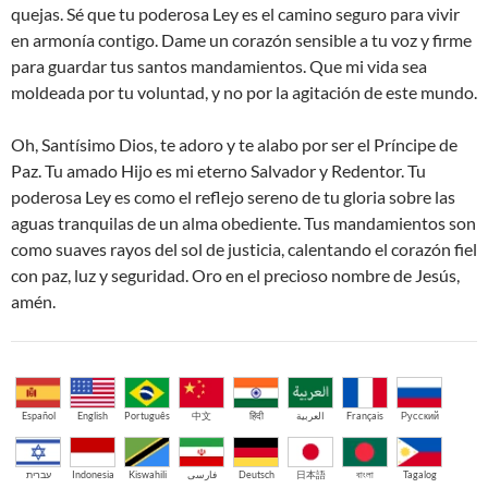
quejas. Sé que tu poderosa Ley es el camino seguro para vivir
en armonía contigo. Dame un corazón sensible a tu voz y firme
para guardar tus santos mandamientos. Que mi vida sea
moldeada por tu voluntad, y no por la agitación de este mundo.
Oh, Santísimo Dios, te adoro y te alabo por ser el Príncipe de
Paz. Tu amado Hijo es mi eterno Salvador y Redentor. Tu
poderosa Ley es como el reflejo sereno de tu gloria sobre las
aguas tranquilas de un alma obediente. Tus mandamientos son
como suaves rayos del sol de justicia, calentando el corazón fiel
con paz, luz y seguridad. Oro en el precioso nombre de Jesús,
amén.
Español
English
Português
中文
हिंदी
العربية
Français
Русский
עברית
Indonesia
Kiswahili
فارسی
Deutsch
日本語
বাংলা
Tagalog