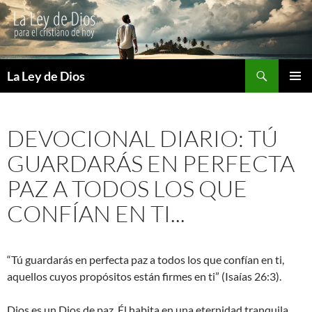
Buscar
La Ley de Dios
SALTAR
MENÚ
AL
PRINCI
CONTENIDO
DEVOCIONAL DIARIO: TÚ
GUARDARÁS EN PERFECTA
PAZ A TODOS LOS QUE
CONFÍAN EN TI...
“Tú guardarás en perfecta paz a todos los que confían en ti,
aquellos cuyos propósitos están firmes en ti” (Isaías 26:3).
Dios es un Dios de paz. Él habita en una eternidad tranquila,