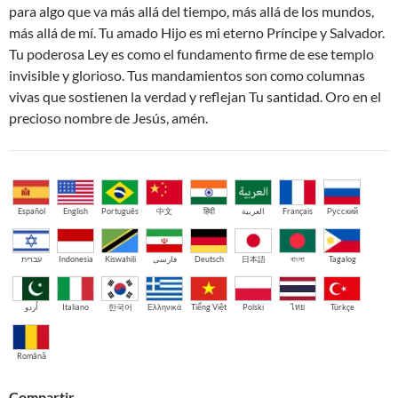
para algo que va más allá del tiempo, más allá de los mundos,
más allá de mí. Tu amado Hijo es mi eterno Príncipe y Salvador.
Tu poderosa Ley es como el fundamento firme de ese templo
invisible y glorioso. Tus mandamientos son como columnas
vivas que sostienen la verdad y reflejan Tu santidad. Oro en el
precioso nombre de Jesús, amén.
Español
English
Português
中文
हिंदी
العربية
Français
Русский
עברית
Indonesia
Kiswahili
فارسی
Deutsch
日本語
বাংলা
Tagalog
اُردو
Italiano
한국어
Ελληνικά
Tiếng Việt
Polski
ไทย
Türkçe
Română
Compartir