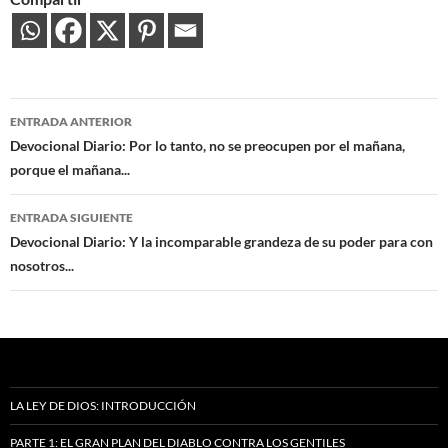
Navegación
ENTRADA ANTERIOR
de
Devocional Diario: Por lo tanto, no se preocupen por el mañana,
porque el mañana...
entradas
ENTRADA SIGUIENTE
Devocional Diario: Y la incomparable grandeza de su poder para con
nosotros...
LA LEY DE DIOS: INTRODUCCIÓN
PARTE 1: EL GRAN PLAN DEL DIABLO CONTRA LOS GENTILES