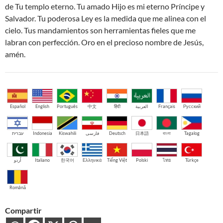
de Tu templo eterno. Tu amado Hijo es mi eterno Príncipe y
Salvador. Tu poderosa Ley es la medida que me alinea con el
cielo. Tus mandamientos son herramientas fieles que me
labran con perfección. Oro en el precioso nombre de Jesús,
amén.
Español
English
Português
中文
हिंदी
العربية
Français
Русский
עברית
Indonesia
Kiswahili
فارسی
Deutsch
日本語
বাংলা
Tagalog
اُردو
Italiano
한국어
Ελληνικά
Tiếng Việt
Polski
ไทย
Türkçe
Română
Compartir