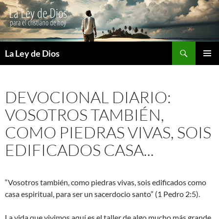
Buscar
La Ley de Dios
SALTAR
MENÚ
AL
PRINCI
CONTENIDO
DEVOCIONAL DIARIO:
VOSOTROS TAMBIÉN,
COMO PIEDRAS VIVAS, SOIS
EDIFICADOS CASA...
“Vosotros también, como piedras vivas, sois edificados como
casa espiritual, para ser un sacerdocio santo” (1 Pedro 2:5).
La vida que vivimos aquí es el taller de algo mucho más grande