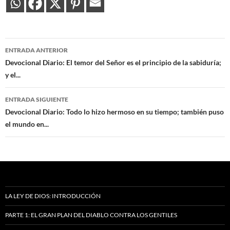
Navegación
ENTRADA ANTERIOR
de
Devocional Diario: El temor del Señor es el principio de la sabiduría;
y el...
entradas
ENTRADA SIGUIENTE
Devocional Diario: Todo lo hizo hermoso en su tiempo; también puso
el mundo en...
LA LEY DE DIOS: INTRODUCCIÓN
PARTE 1: EL GRAN PLAN DEL DIABLO CONTRA LOS GENTILES