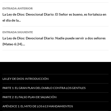
Navegación
ENTRADA ANTERIOR
de
La Ley de Dios: Devocional Diario: El Señor es bueno, es fortaleza en
el día de la...
entradas
ENTRADA SIGUIENTE
La Ley de Dios: Devocional Diario: Nadie puede servir a dos señores
(Mateo 6:24)....
LA LEY DE DIOS: INTRODUCCIÓN
PARTE 1: EL GRAN PLAN DEL DIABLO CONTRA LOS GENTILES
PARTE 2: EL FALSO PLAN DE SALVACIÓN
APÉNDICE 1: EL MITO DE LOS 613 MANDAMIENTOS