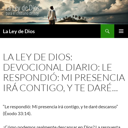
Buscar
La Ley de Dios
SALTAR
MENÚ
AL
PRINCI
CONTENIDO
LA LEY DE DIOS:
DEVOCIONAL DIARIO: LE
RESPONDIÓ: MI PRESENCIA
IRÁ CONTIGO, Y TE DARÉ...
“Le respondió: Mi presencia irá contigo, y te daré descanso”
(Éxodo 33:14).
¿Cómo podemos realmente descansar en Dios? La respuesta