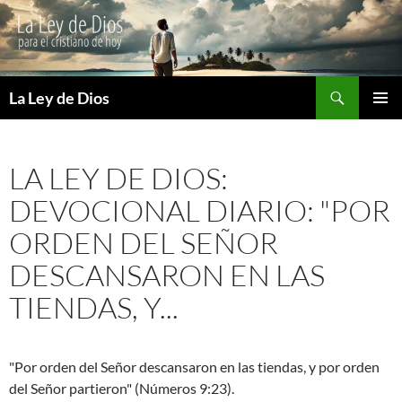
Buscar
La Ley de Dios
SALTAR
MENÚ
AL
PRINCI
CONTENIDO
LA LEY DE DIOS:
DEVOCIONAL DIARIO: "POR
ORDEN DEL SEÑOR
DESCANSARON EN LAS
TIENDAS, Y...
"Por orden del Señor descansaron en las tiendas, y por orden
del Señor partieron" (Números 9:23).