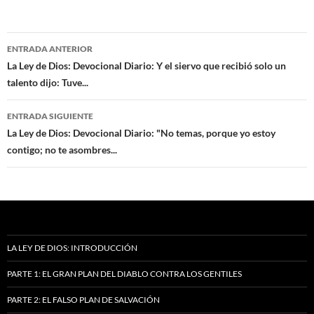
Navegación
ENTRADA ANTERIOR
de
La Ley de Dios: Devocional Diario: Y el siervo que recibió solo un
talento dijo: Tuve...
entradas
ENTRADA SIGUIENTE
La Ley de Dios: Devocional Diario: "No temas, porque yo estoy
contigo; no te asombres...
LA LEY DE DIOS: INTRODUCCIÓN
PARTE 1: EL GRAN PLAN DEL DIABLO CONTRA LOS GENTILES
PARTE 2: EL FALSO PLAN DE SALVACIÓN