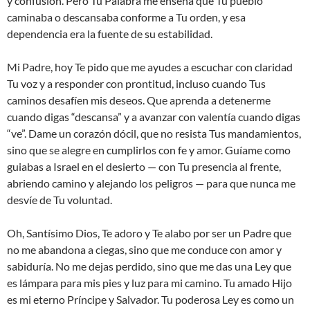
y confusión. Pero Tu Palabra me enseña que Tu pueblo
caminaba o descansaba conforme a Tu orden, y esa
dependencia era la fuente de su estabilidad.
Mi Padre, hoy Te pido que me ayudes a escuchar con claridad
Tu voz y a responder con prontitud, incluso cuando Tus
caminos desafíen mis deseos. Que aprenda a detenerme
cuando digas “descansa” y a avanzar con valentía cuando digas
“ve”. Dame un corazón dócil, que no resista Tus mandamientos,
sino que se alegre en cumplirlos con fe y amor. Guíame como
guiabas a Israel en el desierto — con Tu presencia al frente,
abriendo camino y alejando los peligros — para que nunca me
desvíe de Tu voluntad.
Oh, Santísimo Dios, Te adoro y Te alabo por ser un Padre que
no me abandona a ciegas, sino que me conduce con amor y
sabiduría. No me dejas perdido, sino que me das una Ley que
es lámpara para mis pies y luz para mi camino. Tu amado Hijo
es mi eterno Príncipe y Salvador. Tu poderosa Ley es como un