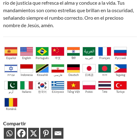
río de justicia que refresca el alma y conduce a la vida. Tus
mandamientos son como estrellas que brillan en la oscuridad,
señalando siempre el rumbo correcto. Oro en el precioso
nombre de Jesús, amén.
Español
English
Português
中文
हिंदी
العربية
Français
Русский
עברית
Indonesia
Kiswahili
فارسی
Deutsch
日本語
বাংলা
Tagalog
اُردو
Italiano
한국어
Ελληνικά
Tiếng Việt
Polski
ไทย
Türkçe
Română
Compartir