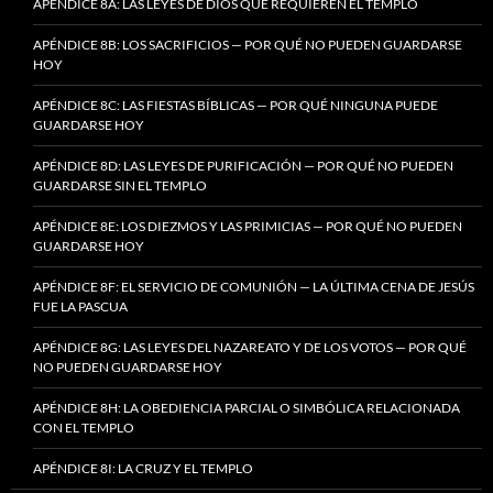
APÉNDICE 8A: LAS LEYES DE DIOS QUE REQUIEREN EL TEMPLO
APÉNDICE 8B: LOS SACRIFICIOS — POR QUÉ NO PUEDEN GUARDARSE
HOY
APÉNDICE 8C: LAS FIESTAS BÍBLICAS — POR QUÉ NINGUNA PUEDE
GUARDARSE HOY
APÉNDICE 8D: LAS LEYES DE PURIFICACIÓN — POR QUÉ NO PUEDEN
GUARDARSE SIN EL TEMPLO
APÉNDICE 8E: LOS DIEZMOS Y LAS PRIMICIAS — POR QUÉ NO PUEDEN
GUARDARSE HOY
APÉNDICE 8F: EL SERVICIO DE COMUNIÓN — LA ÚLTIMA CENA DE JESÚS
FUE LA PASCUA
APÉNDICE 8G: LAS LEYES DEL NAZAREATO Y DE LOS VOTOS — POR QUÉ
NO PUEDEN GUARDARSE HOY
APÉNDICE 8H: LA OBEDIENCIA PARCIAL O SIMBÓLICA RELACIONADA
CON EL TEMPLO
APÉNDICE 8I: LA CRUZ Y EL TEMPLO