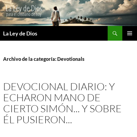
Buscar
La Ley de Dios
SALTAR
MENÚ
AL
PRINCI
CONTENIDO
Archivo de la categoría: Devotionals
DEVOCIONAL DIARIO: Y
ECHARON MANO DE
CIERTO SIMÓN... Y SOBRE
ÉL PUSIERON...