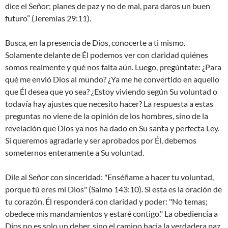
dice el Señor; planes de paz y no de mal, para daros un buen
futuro” (Jeremías 29:11).
Busca, en la presencia de Dios, conocerte a ti mismo.
Solamente delante de Él podemos ver con claridad quiénes
somos realmente y qué nos falta aún. Luego, pregúntate: ¿Para
qué me envió Dios al mundo? ¿Ya me he convertido en aquello
que Él desea que yo sea? ¿Estoy viviendo según Su voluntad o
todavía hay ajustes que necesito hacer? La respuesta a estas
preguntas no viene de la opinión de los hombres, sino de la
revelación que Dios ya nos ha dado en Su santa y perfecta Ley.
Si queremos agradarle y ser aprobados por Él, debemos
someternos enteramente a Su voluntad.
Dile al Señor con sinceridad: "Enséñame a hacer tu voluntad,
porque tú eres mi Dios" (Salmo 143:10). Si esta es la oración de
tu corazón, Él responderá con claridad y poder: "No temas;
obedece mis mandamientos y estaré contigo." La obediencia a
Dios no es solo un deber, sino el camino hacia la verdadera paz.