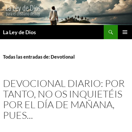
Buscar
La Ley de Dios
SALTAR
MENÚ
AL
PRINCI
CONTENIDO
Todas las entradas de: Devotional
DEVOCIONAL DIARIO: POR
TANTO, NO OS INQUIETÉIS
POR EL DÍA DE MAÑANA,
PUES...