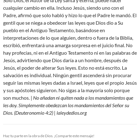
Solo Dios, el Autor de la Ley santa y eterna, puede hacer
cualquier cambio en ella. Incluso Jesús, siendo uno con el
Padre, afirmó que solo habló y hizo lo que el Padre le mandó. El
gentil que se niega a obedecer las leyes que Dios dio a Su
pueblo en el Antiguo Testamento, basándose en
interpretaciones de lo que alguien, dentro o fuera de la Biblia,
escribió, enfrentará una amarga sorpresa en el juicio final. No
hay profecías, ni en el Antiguo Testamento ni en las palabras de
Jesús, advirtiendo que Dios daría a un hombre, después de
Jesús, el poder de alterar Sus leyes. Esto no está escrito. La
salvación es individual. Ningún gentil ascenderá sin procurar
seguir las mismas leyes dadas a Israel, leyes que el propio Jesús
y sus apóstoles siguieron. No sigas a la mayoría solo porque
son muchos. |
No añadan ni quiten nada a los mandamientos que
les doy. Simplemente obedezcan los mandamientos del Señor su
Dios. (Deuteronomio 4:2) | laleydedios.org
Haz tu parte en la obra de Dios. ¡Comparte este mensaje!