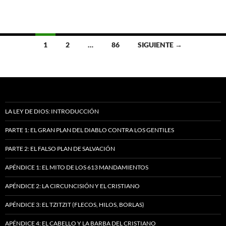
Ir
1
2
…
86
SIGUIENTE →
a
las
entradas
LA LEY DE DIOS: INTRODUCCIÓN
PARTE 1: EL GRAN PLAN DEL DIABLO CONTRA LOS GENTILES
PARTE 2: EL FALSO PLAN DE SALVACIÓN
APÉNDICE 1: EL MITO DE LOS 613 MANDAMIENTOS
APÉNDICE 2: LA CIRCUNCISIÓN Y EL CRISTIANO
APÉNDICE 3: EL TZITZIT (FLECOS, HILOS, BORLAS)
APÉNDICE 4: EL CABELLO Y LA BARBA DEL CRISTIANO