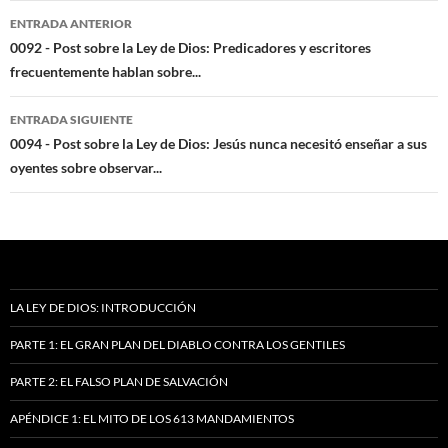
Navegación
ENTRADA ANTERIOR
de
0092 - Post sobre la Ley de Dios: Predicadores y escritores
frecuentemente hablan sobre...
entradas
ENTRADA SIGUIENTE
0094 - Post sobre la Ley de Dios: Jesús nunca necesitó enseñar a sus
oyentes sobre observar...
LA LEY DE DIOS: INTRODUCCIÓN
PARTE 1: EL GRAN PLAN DEL DIABLO CONTRA LOS GENTILES
PARTE 2: EL FALSO PLAN DE SALVACIÓN
APÉNDICE 1: EL MITO DE LOS 613 MANDAMIENTOS