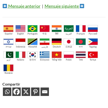
Mensaje anterior
|
Mensaje siguiente
Español
English
Português
中文
हिंदी
العربية
Français
Русский
עברית
Indonesia
Kiswahili
فارسی
Deutsch
日本語
বাংলা
Tagalog
اُردو
Italiano
한국어
Ελληνικά
Tiếng Việt
Polski
ไทย
Türkçe
Română
Compartir