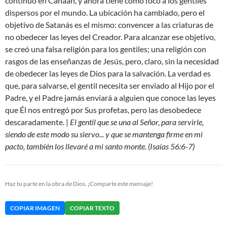
continuó en Canaán, y ahora tiene como foco a los gentiles
dispersos por el mundo. La ubicación ha cambiado, pero el
objetivo de Satanás es el mismo: convencer a las criaturas de
no obedecer las leyes del Creador. Para alcanzar ese objetivo,
se creó una falsa religión para los gentiles; una religión con
rasgos de las enseñanzas de Jesús, pero, claro, sin la necesidad
de obedecer las leyes de Dios para la salvación. La verdad es
que, para salvarse, el gentil necesita ser enviado al Hijo por el
Padre, y el Padre jamás enviará a alguien que conoce las leyes
que Él nos entregó por Sus profetas, pero las desobedece
descaradamente. |
El gentil que se una al Señor, para servirle,
siendo de este modo su siervo... y que se mantenga firme en mi
pacto, también los llevaré a mi santo monte. (Isaías 56:6-7)
Haz tu parte en la obra de Dios. ¡Comparte este mensaje!
COPIAR IMAGEN
COPIAR TEXTO