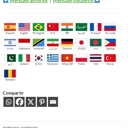
Mensaje anterior
|
Mensaje siguiente
Español
English
Português
中文
हिंदी
العربية
Français
Русский
עברית
Indonesia
Kiswahili
فارسی
Deutsch
日本語
বাংলা
Tagalog
اُردو
Italiano
한국어
Ελληνικά
Tiếng Việt
Polski
ไทย
Türkçe
Română
Compartir
Navegación
ENTRADA ANTERIOR