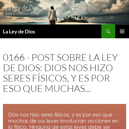
Buscar
La Ley de Dios
SALTAR
MENÚ
AL
PRINCI
CONTENIDO
0166 - POST SOBRE LA LEY
DE DIOS: DIOS NOS HIZO
SERES FÍSICOS, Y ES POR
ESO QUE MUCHAS...