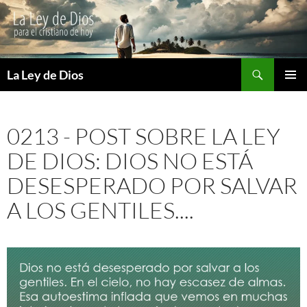
Buscar
La Ley de Dios
SALTAR
MENÚ
AL
PRINCI
CONTENIDO
0213 - POST SOBRE LA LEY
DE DIOS: DIOS NO ESTÁ
DESESPERADO POR SALVAR
A LOS GENTILES....