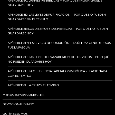
APÉNDICE 8C: LAS FIESTAS BÍBLICAS — POR QUÉ NINGUNA PUEDE
GUARDARSE HOY
APÉNDICE 8D: LAS LEYES DE PURIFICACIÓN — POR QUÉ NO PUEDEN
GUARDARSE SIN EL TEMPLO
APÉNDICE 8E: LOS DIEZMOS Y LAS PRIMICIAS — POR QUÉ NO PUEDEN
GUARDARSE HOY
APÉNDICE 8F: EL SERVICIO DE COMUNIÓN — LA ÚLTIMA CENA DE JESÚS
FUE LA PASCUA
APÉNDICE 8G: LAS LEYES DEL NAZAREATO Y DE LOS VOTOS — POR QUÉ
NO PUEDEN GUARDARSE HOY
APÉNDICE 8H: LA OBEDIENCIA PARCIAL O SIMBÓLICA RELACIONADA
CON EL TEMPLO
APÉNDICE 8I: LA CRUZ Y EL TEMPLO
MENSAJES PARA COMPARTIR
DEVOCIONAL DIARIO
QUIÉNES SOMOS