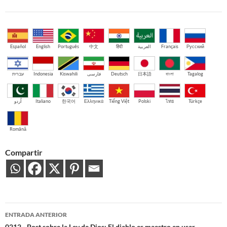
Español
English
Português
中文
हिंदी
العربية
Français
Русский
עברית
Indonesia
Kiswahili
فارسی
Deutsch
日本語
বাংলা
Tagalog
اُردو
Italiano
한국어
Ελληνικά
Tiếng Việt
Polski
ไทย
Türkçe
Română
Compartir
Navegación
ENTRADA ANTERIOR
0212 - Post sobre la Ley de Dios: El diablo es maestro en usar