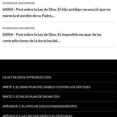
Navegación
ENTRADA ANTERIOR
de
b0004 - Post sobre la Ley de Dios: El hijo pródigo reconoció que no
merecía el perdón de su Padre,...
entradas
ENTRADA SIGUIENTE
b0006 - Post sobre la Ley de Dios: Es imposible escapar de las
contradicciones de la doctrina del...
LA LEY DE DIOS: INTRODUCCIÓN
PARTE 1: EL GRAN PLAN DEL DIABLO CONTRA LOS GENTILES
PARTE 2: EL FALSO PLAN DE SALVACIÓN
APÉNDICE 1: EL MITO DE LOS 613 MANDAMIENTOS
APÉNDICE 2: LA CIRCUNCISIÓN Y EL CRISTIANO