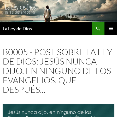
Buscar
La Ley de Dios
SALTAR
MENÚ
AL
PRINCI
CONTENIDO
B0005 - POST SOBRE LA LEY
DE DIOS: JESÚS NUNCA
DIJO, EN NINGUNO DE LOS
EVANGELIOS, QUE
DESPUÉS...