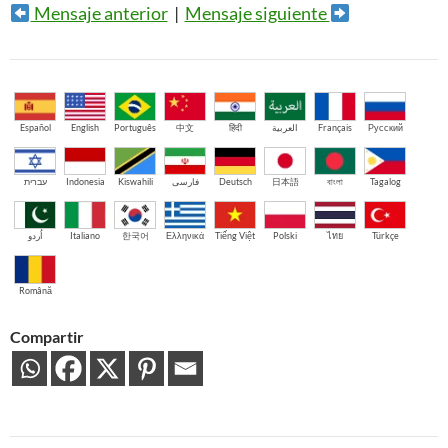
Mensaje anterior
|
Mensaje siguiente
Español
English
Português
中文
हिंदी
العربية
Français
Русский
עברית
Indonesia
Kiswahili
فارسی
Deutsch
日本語
বাংলা
Tagalog
اُردو
Italiano
한국어
Ελληνικά
Tiếng Việt
Polski
ไทย
Türkçe
Română
Compartir