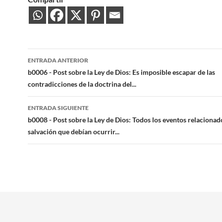
Navegación
ENTRADA ANTERIOR
de
b0006 - Post sobre la Ley de Dios: Es imposible escapar de las
contradicciones de la doctrina del...
entradas
ENTRADA SIGUIENTE
b0008 - Post sobre la Ley de Dios: Todos los eventos relacionad
salvación que debían ocurrir...