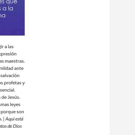
ir a las
xpresión
ras maestras.
umildad ante
a salvación
os profetas y
sencial.
 de Jesús.
ismas leyes
a porque son
. |
Aquí está
ntos de Dios