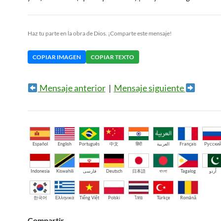
Haz tu parte en la obra de Dios. ¡Comparte este mensaje!
COPIAR IMAGEN
COPIAR TEXTO
Mensaje anterior
|
Mensaje siguiente
Español
English
Português
中文
हिंदी
العربية
Français
Русски
Indonesia
Kiswahili
فارسی
Deutsch
日本語
বাংলা
Tagalog
اُردو
한국어
Ελληνικά
Tiếng Việt
Polski
ไทย
Türkçe
Română
Compartir