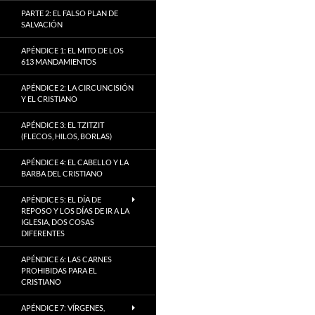
PARTE 2: EL FALSO PLAN DE
SALVACIÓN
APÉNDICE 1: EL MITO DE LOS
613 MANDAMIENTOS
APÉNDICE 2: LA CIRCUNCISIÓN
Y EL CRISTIANO
APÉNDICE 3: EL TZITZIT
(FLECOS, HILOS, BORLAS)
APÉNDICE 4: EL CABELLO Y LA
BARBA DEL CRISTIANO
APÉNDICE 5: EL DÍA DE
REPOSO Y LOS DÍAS DE IR A LA
IGLESIA, DOS COSAS
DIFERENTES
APÉNDICE 6: LAS CARNES
PROHIBIDAS PARA EL
CRISTIANO
APÉNDICE 7: VÍRGENES,