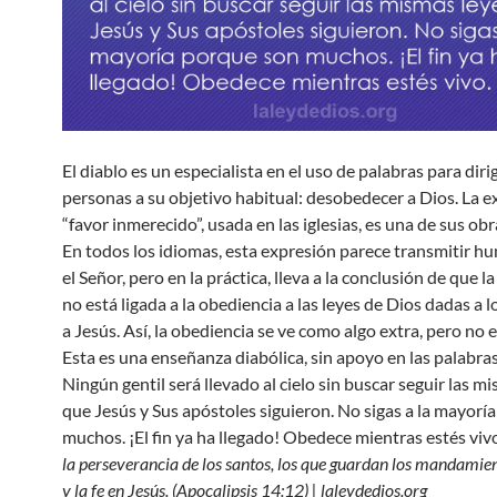
El diablo es un especialista en el uso de palabras para dirig
personas a su objetivo habitual: desobedecer a Dios. La e
“favor inmerecido”, usada en las iglesias, es una de sus ob
En todos los idiomas, esta expresión parece transmitir h
el Señor, pero en la práctica, lleva a la conclusión de que l
no está ligada a la obediencia a las leyes de Dios dadas a l
a Jesús. Así, la obediencia se ve como algo extra, pero no e
Esta es una enseñanza diabólica, sin apoyo en las palabras
Ningún gentil será llevado al cielo sin buscar seguir las m
que Jesús y Sus apóstoles siguieron. No sigas a la mayorí
muchos. ¡El fin ya ha llegado! Obedece mientras estés vivo
la perseverancia de los santos, los que guardan los mandamie
y la fe en Jesús. (Apocalipsis 14:12) | laleydedios.org