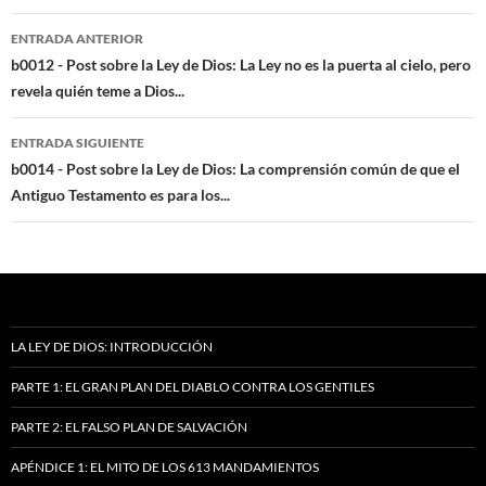
Navegación
ENTRADA ANTERIOR
de
b0012 - Post sobre la Ley de Dios: La Ley no es la puerta al cielo, pero
revela quién teme a Dios...
entradas
ENTRADA SIGUIENTE
b0014 - Post sobre la Ley de Dios: La comprensión común de que el
Antiguo Testamento es para los...
LA LEY DE DIOS: INTRODUCCIÓN
PARTE 1: EL GRAN PLAN DEL DIABLO CONTRA LOS GENTILES
PARTE 2: EL FALSO PLAN DE SALVACIÓN
APÉNDICE 1: EL MITO DE LOS 613 MANDAMIENTOS