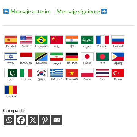
Mensaje anterior
|
Mensaje siguiente
Español
English
Português
中文
हिंदी
العربية
Français
Русский
עברית
Indonesia
Kiswahili
فارسی
Deutsch
日本語
বাংলা
Tagalog
اُردو
Italiano
한국어
Ελληνικά
Tiếng Việt
Polski
ไทย
Türkçe
Română
Compartir