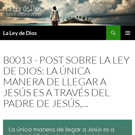
Buscar
La Ley de Dios
SALTAR
MENÚ
AL
PRINCI
CONTENIDO
B0013 - POST SOBRE LA LEY
DE DIOS: LA ÚNICA
MANERA DE LLEGAR A
JESÚS ES A TRAVÉS DEL
PADRE DE JESÚS,...