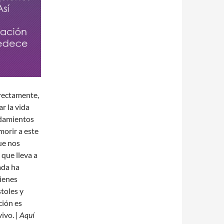
irectamente,
r la vida
ndamientos
morir a este
ue nos
 que lleva a
ada ha
uienes
toles y
ción es
ivo. |
Aquí