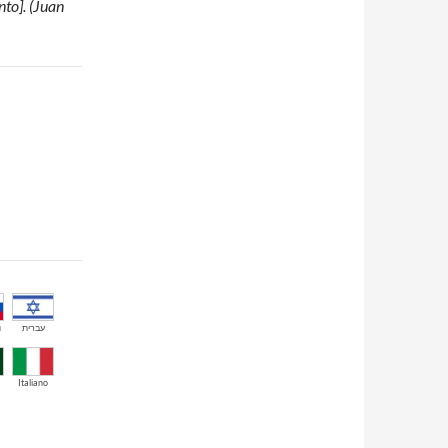
nto]. (Juan
й
עברית
Italiano