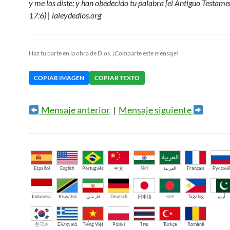
y me los diste; y han obedecido tu palabra [el Antiguo Testame
17:6) | laleydedios.org
Haz tu parte en la obra de Dios. ¡Comparte este mensaje!
COPIAR IMAGEN
COPIAR TEXTO
Mensaje anterior
|
Mensaje siguiente
Español
English
Português
中文
हिंदी
العربية
Français
Русски
Indonesia
Kiswahili
فارسی
Deutsch
日本語
বাংলা
Tagalog
اُردو
한국어
Ελληνικά
Tiếng Việt
Polski
ไทย
Türkçe
Română