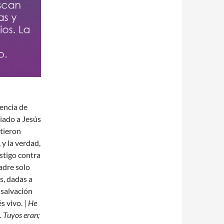
tencia de
iado a Jesús
etieron
 y la verdad,
stigo contra
adre solo
s, dadas a
 salvación
s vivo. |
He
 Tuyos eran;