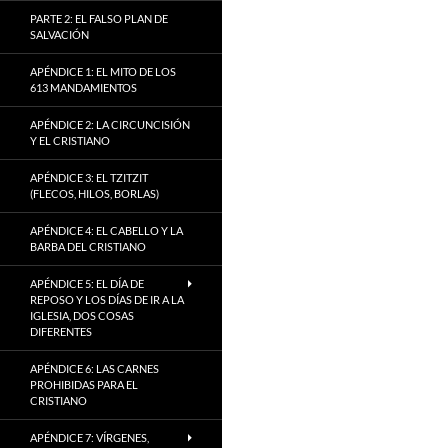
PARTE 2: EL FALSO PLAN DE
SALVACIÓN
APÉNDICE 1: EL MITO DE LOS
613 MANDAMIENTOS
APÉNDICE 2: LA CIRCUNCISIÓN
Y EL CRISTIANO
APÉNDICE 3: EL TZITZIT
(FLECOS, HILOS, BORLAS)
APÉNDICE 4: EL CABELLO Y LA
BARBA DEL CRISTIANO
APÉNDICE 5: EL DÍA DE
REPOSO Y LOS DÍAS DE IR A LA
IGLESIA, DOS COSAS
DIFERENTES
APÉNDICE 6: LAS CARNES
PROHIBIDAS PARA EL
CRISTIANO
APÉNDICE 7: VÍRGENES,