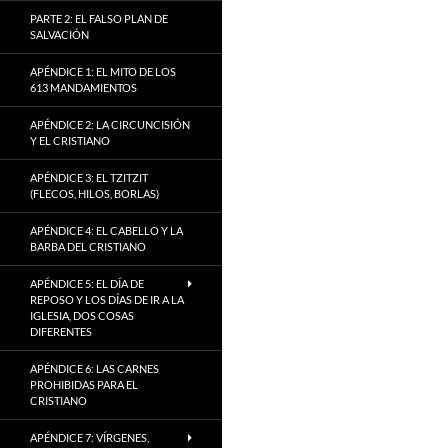
PARTE 2: EL FALSO PLAN DE
SALVACIÓN
APÉNDICE 1: EL MITO DE LOS
613 MANDAMIENTOS
APÉNDICE 2: LA CIRCUNCISIÓN
Y EL CRISTIANO
APÉNDICE 3: EL TZITZIT
(FLECOS, HILOS, BORLAS)
APÉNDICE 4: EL CABELLO Y LA
BARBA DEL CRISTIANO
APÉNDICE 5: EL DÍA DE
REPOSO Y LOS DÍAS DE IR A LA
IGLESIA, DOS COSAS
DIFERENTES
APÉNDICE 6: LAS CARNES
PROHIBIDAS PARA EL
CRISTIANO
APÉNDICE 7: VÍRGENES,