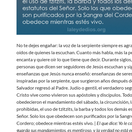
No te dejes engañar: la voz de la serpiente siempre es agr
oídos de quienes la escuchan. Cuanto más habla, más la p
encanta y quiere oír lo que tiene que decir. Durante siglos
personas que dicen ser seguidores de Jesús escuchan y s
enseñanzas que Jesús nunca enseñó: enseñanzas de seres
inspiradas por la serpiente, que surgieron años después d
Salvador regresó al Padre. Judío o gentil, el verdadero se
Cristo vive como vivieron sus apóstoles y discípulos. Todo
obedecieron el mandamiento del sábado, la circuncisión, l
prohibidas, el uso de tzitzits, la barba y todos los demás e
Señor. Solo los que obedecen son purificados por la Sangr
Cordero; obedece mientras estés vivo. |
El que dice: Yo le c
guarda sus mandamientos, es mentiroso, y la verdad no está en