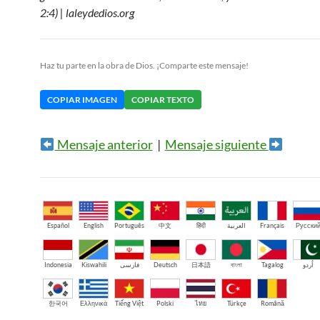
2:4) | laleydedios.org
Haz tu parte en la obra de Dios. ¡Comparte este mensaje!
COPIAR IMAGEN
COPIAR TEXTO
Mensaje anterior
|
Mensaje siguiente
Español
English
Português
中文
हिंदी
العربية
Français
Русски
Indonesia
Kiswahili
فارسی
Deutsch
日本語
বাংলা
Tagalog
اُردو
한국어
Ελληνικά
Tiếng Việt
Polski
ไทย
Türkçe
Română