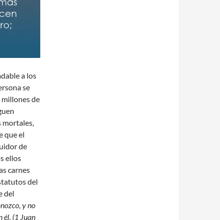
adable a los
ersona se
, millones de
iguen
 mortales,
e que el
guidor de
s ellos
as carnes
statutos del
e del
onozco, y no
 él. (1 Juan