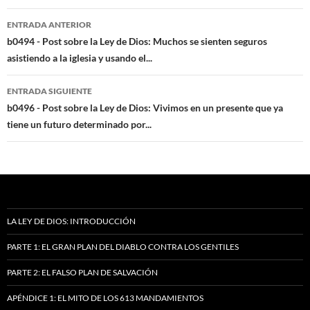
Navegación
ENTRADA ANTERIOR
de
b0494 - Post sobre la Ley de Dios: Muchos se sienten seguros
asistiendo a la iglesia y usando el...
entradas
ENTRADA SIGUIENTE
b0496 - Post sobre la Ley de Dios: Vivimos en un presente que ya
tiene un futuro determinado por...
LA LEY DE DIOS: INTRODUCCIÓN
PARTE 1: EL GRAN PLAN DEL DIABLO CONTRA LOS GENTILES
PARTE 2: EL FALSO PLAN DE SALVACIÓN
APÉNDICE 1: EL MITO DE LOS 613 MANDAMIENTOS