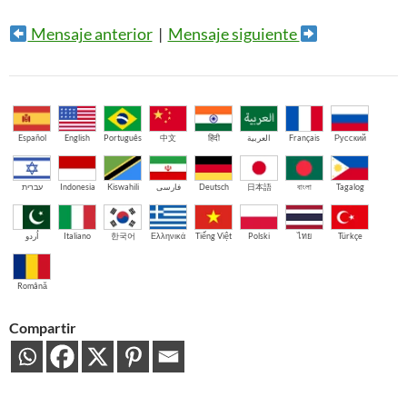
Mensaje anterior
|
Mensaje siguiente
Español
English
Português
中文
हिंदी
العربية
Français
Русский
עברית
Indonesia
Kiswahili
فارسی
Deutsch
日本語
বাংলা
Tagalog
اُردو
Italiano
한국어
Ελληνικά
Tiếng Việt
Polski
ไทย
Türkçe
Română
Compartir