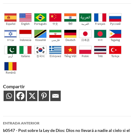
Español
English
Português
中文
हिंदी
العربية
Français
Русский
עברית
Indonesia
Kiswahili
فارسی
Deutsch
日本語
বাংলা
Tagalog
اُردو
Italiano
한국어
Ελληνικά
Tiếng Việt
Polski
ไทย
Türkçe
Română
Compartir
Navegación
ENTRADA ANTERIOR
de
b0547 - Post sobre la Ley de Dios: Dios no llevará a nadie al cielo si el