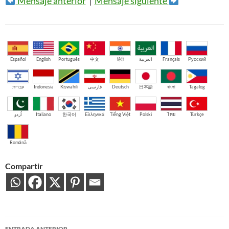
Mensaje anterior
|
Mensaje siguiente
Español
English
Português
中文
हिंदी
العربية
Français
Русский
עברית
Indonesia
Kiswahili
فارسی
Deutsch
日本語
বাংলা
Tagalog
اُردو
Italiano
한국어
Ελληνικά
Tiếng Việt
Polski
ไทย
Türkçe
Română
Compartir
Navegación
ENTRADA ANTERIOR