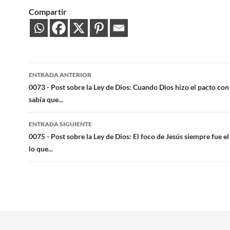
Compartir
Navegación
ENTRADA ANTERIOR
de
0073 - Post sobre la Ley de Dios: Cuando Dios hizo el pacto co
sabía que...
entradas
ENTRADA SIGUIENTE
0075 - Post sobre la Ley de Dios: El foco de Jesús siempre fue e
lo que...