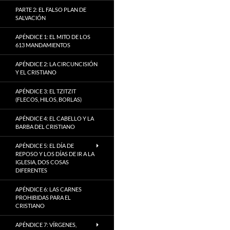
PARTE 2: EL FALSO PLAN DE
SALVACIÓN
APÉNDICE 1: EL MITO DE LOS
613 MANDAMIENTOS
APÉNDICE 2: LA CIRCUNCISIÓN
Y EL CRISTIANO
APÉNDICE 3: EL TZITZIT
(FLECOS, HILOS, BORLAS)
APÉNDICE 4: EL CABELLO Y LA
BARBA DEL CRISTIANO
APÉNDICE 5: EL DÍA DE
REPOSO Y LOS DÍAS DE IR A LA
IGLESIA, DOS COSAS
DIFERENTES
APÉNDICE 6: LAS CARNES
PROHIBIDAS PARA EL
CRISTIANO
APÉNDICE 7: VÍRGENES,