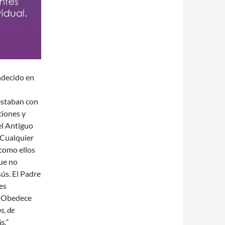
ndecido en
estaban con
ciones y
el Antiguo
 Cualquier
 como ellos
que no
ús. El Padre
es
. Obedece
s, de
s.”