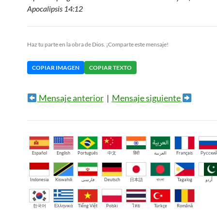
Apocalipsis 14:12
Haz tu parte en la obra de Dios. ¡Comparte este mensaje!
COPIAR IMAGEN
COPIAR TEXTO
Mensaje anterior
|
Mensaje siguiente
Español
English
Português
中文
हिंदी
العربية
Français
Русски
Indonesia
Kiswahili
فارسی
Deutsch
日本語
বাংলা
Tagalog
اُردو
한국어
Ελληνικά
Tiếng Việt
Polski
ไทย
Türkçe
Română