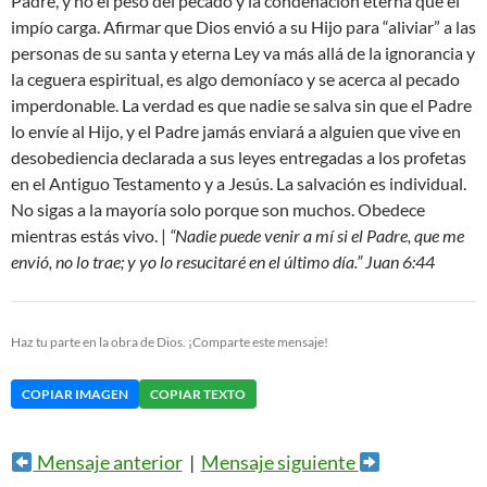
Padre, y no el peso del pecado y la condenación eterna que el
impío carga. Afirmar que Dios envió a su Hijo para “aliviar” a las
personas de su santa y eterna Ley va más allá de la ignorancia y
la ceguera espiritual, es algo demoníaco y se acerca al pecado
imperdonable. La verdad es que nadie se salva sin que el Padre
lo envíe al Hijo, y el Padre jamás enviará a alguien que vive en
desobediencia declarada a sus leyes entregadas a los profetas
en el Antiguo Testamento y a Jesús. La salvación es individual.
No sigas a la mayoría solo porque son muchos. Obedece
mientras estás vivo. |
“Nadie puede venir a mí si el Padre, que me
envió, no lo trae; y yo lo resucitaré en el último día.” Juan 6:44
Haz tu parte en la obra de Dios. ¡Comparte este mensaje!
COPIAR IMAGEN
COPIAR TEXTO
Mensaje anterior
|
Mensaje siguiente