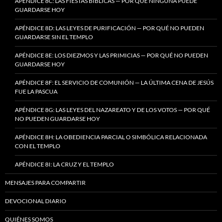
APÉNDICE 8C: LAS FIESTAS BÍBLICAS — POR QUÉ NINGUNA PUEDE
GUARDARSE HOY
APÉNDICE 8D: LAS LEYES DE PURIFICACIÓN — POR QUÉ NO PUEDEN
GUARDARSE SIN EL TEMPLO
APÉNDICE 8E: LOS DIEZMOS Y LAS PRIMICIAS — POR QUÉ NO PUEDEN
GUARDARSE HOY
APÉNDICE 8F: EL SERVICIO DE COMUNIÓN — LA ÚLTIMA CENA DE JESÚS
FUE LA PASCUA
APÉNDICE 8G: LAS LEYES DEL NAZAREATO Y DE LOS VOTOS — POR QUÉ
NO PUEDEN GUARDARSE HOY
APÉNDICE 8H: LA OBEDIENCIA PARCIAL O SIMBÓLICA RELACIONADA
CON EL TEMPLO
APÉNDICE 8I: LA CRUZ Y EL TEMPLO
MENSAJES PARA COMPARTIR
DEVOCIONAL DIARIO
QUIÉNES SOMOS