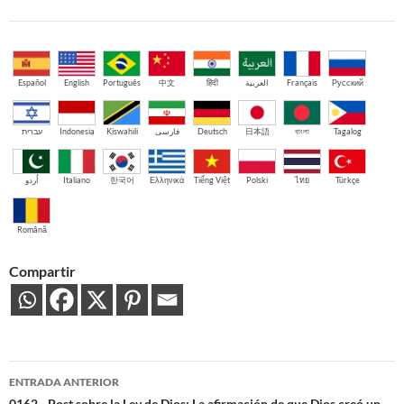
Español
English
Português
中文
हिंदी
العربية
Français
Русский
עברית
Indonesia
Kiswahili
فارسی
Deutsch
日本語
বাংলা
Tagalog
اُردو
Italiano
한국어
Ελληνικά
Tiếng Việt
Polski
ไทย
Türkçe
Română
Compartir
Navegación
ENTRADA ANTERIOR
0162 - Post sobre la Ley de Dios: La afirmación de que Dios creó un