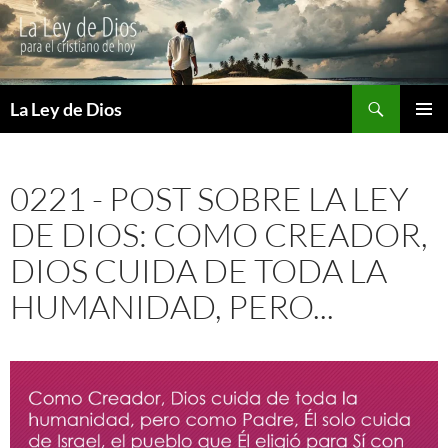
Buscar
La Ley de Dios
SALTAR
MENÚ
AL
PRINCI
CONTENIDO
0221 - POST SOBRE LA LEY
DE DIOS: COMO CREADOR,
DIOS CUIDA DE TODA LA
HUMANIDAD, PERO...