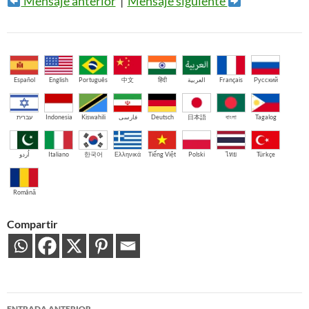
Mensaje anterior
|
Mensaje siguiente
Español
English
Português
中文
हिंदी
العربية
Français
Русский
עברית
Indonesia
Kiswahili
فارسی
Deutsch
日本語
বাংলা
Tagalog
اُردو
Italiano
한국어
Ελληνικά
Tiếng Việt
Polski
ไทย
Türkçe
Română
Compartir
Navegación
ENTRADA ANTERIOR