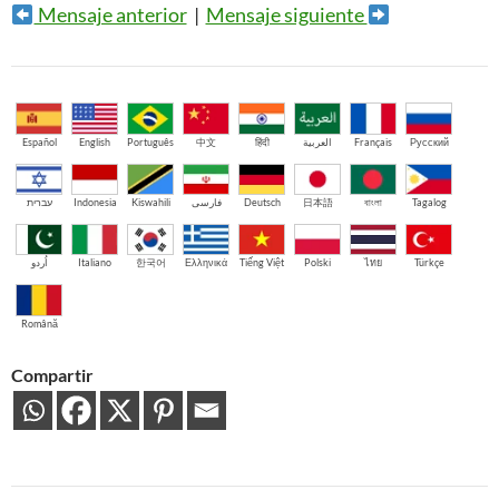
Mensaje anterior
|
Mensaje siguiente
Español
English
Português
中文
हिंदी
العربية
Français
Русский
עברית
Indonesia
Kiswahili
فارسی
Deutsch
日本語
বাংলা
Tagalog
اُردو
Italiano
한국어
Ελληνικά
Tiếng Việt
Polski
ไทย
Türkçe
Română
Compartir