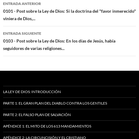
Navegación
ENTRADA ANTERIOR
de
0101 - Post sobre la Ley de Dios: Si la doctrina del "favor inmerecido"
viniera de Dios,...
entradas
ENTRADA SIGUIENTE
0103 - Post sobre la Ley de Dios: En los días de Jesús, había
seguidores de varias religiones...
LA LEY DE DIOS: INTRODUCCIÓN
PARTE 1: EL GRAN PLAN DEL DIABLO CONTRA LOS GENTILES
PARTE 2: EL FALSO PLAN DE SALVACIÓN
APÉNDICE 1: EL MITO DE LOS 613 MANDAMIENTOS
APÉNDICE 2: LA CIRCUNCISIÓN Y EL CRISTIANO