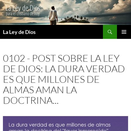
Buscar
La Ley de Dios
SALTAR
MENÚ
AL
PRINCI
CONTENIDO
0102 - POST SOBRE LA LEY
DE DIOS: LA DURA VERDAD
ES QUE MILLONES DE
ALMAS AMAN LA
DOCTRINA...