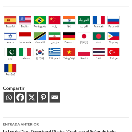
Español
English
Português
中文
हिंदी
العربية
Français
Русский
עברית
Indonesia
Kiswahili
فارسی
Deutsch
日本語
বাংলা
Tagalog
اُردو
Italiano
한국어
Ελληνικά
Tiếng Việt
Polski
ไทย
Türkçe
Română
Compartir
Navegación
ENTRADA ANTERIOR
La Ley de Dios: Devocional Diario: "Confía en el Señor de todo