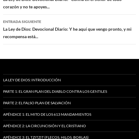
de
corazón y no te apoyes...
entradas
ENTRADA SIGUIENTE
La Ley de Dios: Devocional Diario: Y he aquí que vengo pronto, y mi
recompensa está...
LA LEY DE DIOS: INTRODUCCIÓN
PARTE 1: EL GRAN PLAN DEL DIABLO CONTRA LOS GENTILES
PARTE 2: EL FALSO PLAN DE SALVACIÓN
APÉNDICE 1: EL MITO DE LOS 613 MANDAMIENTOS
APÉNDICE 2: LA CIRCUNCISIÓN Y EL CRISTIANO
APÉNDICE 3: EL TZITZIT (FLECOS, HILOS, BORLAS)