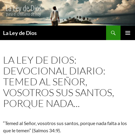
Buscar
La Ley de Dios
SALTAR
MENÚ
AL
PRINCI
CONTENIDO
LA LEY DE DIOS:
DEVOCIONAL DIARIO:
TEMED AL SEÑOR,
VOSOTROS SUS SANTOS,
PORQUE NADA...
“Temed al Señor, vosotros sus santos, porque nada falta a los
que le temen” (Salmos 34:9).